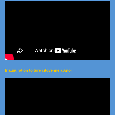
Inauguration toiture citoyenne à Anor
Lecteur
vidéo