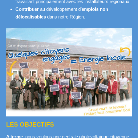
travaillant principalement avec les installateurs régionaux.
Contribuer
au développement d’
emplois
non
délocalisables
dans notre Région.
LES OBJECTIFS
A terme
, nous voulons une centrale photovoltaïque citoyenne